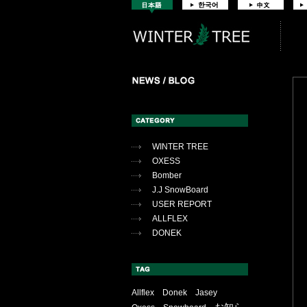
WINTER TREE
OXESS
Bomber
J.J SnowBoard
USER REPORT
ALLFLEX
DONEK
Allflex
Donek
Jasey