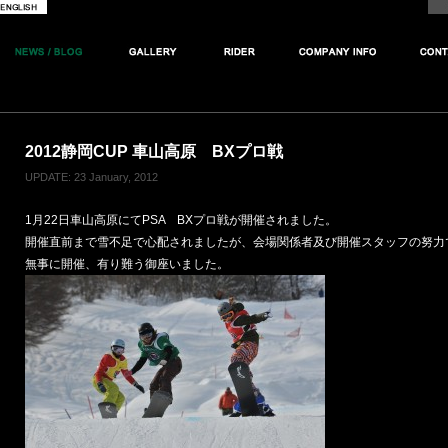
2012静岡CUP 車山高原 BXプロ戦
UPDATE: 23 January, 2012
1月22日車山高原にてPSA BXプロ戦が開催されました。
開催直前まで雪不足で心配されましたが、会場関係者及び開催スタッフの努力
無事に開催、有り難う御座いました。