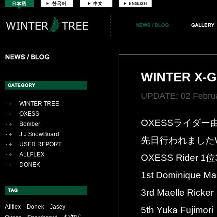
WINTER X
UPDATE: 02 Februa
WINTER TREE
OXESS
OXESSライダ
Bomber
J.J SnowBoard
先日行われましたWi
USER REPORT
ALLFLEX
OXESS Rider
DONEK
1st Dominique Mal
3rd Maelle Ricker
Allflex
Donek
Jasey
5th Yuka Fujimori