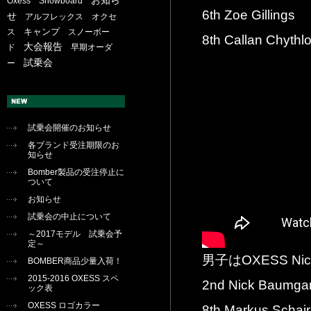
お知ら
Oxess
Snowboard
6th Zoe Gillings
せ
アルフレックス
オクセ
キャンプ
ス
スノーボー
8th Callan Chythlo
大会報告
ド
早期オーダ
試乗会
ー
試乗会開催のお知らせ
各ブランド受注期限のお
知らせ
Bomber製品の受注停止に
ついて
お知らせ
試乗会の中止について
～2017モデル 試乗会予
定～
男子はOXESS Nic
BOMBER商品少量入荷！
2015-2016 OXESS スペ
2nd Nick Baumgar
ック表
OXESS ロゴカラー
8th Markus Schair