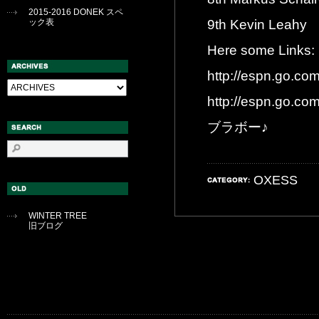
2015-2016 DONEK スペ
ック表
9th Kevin Leahy
Here some Links:
http://espn.go.co
http://espn.go.co
ブラボー♪
OXESS
WINTER TREE
旧ブログ